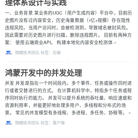
理体系设计与实践
一、业务背景 某业务的UGC（⽤户⽣成内容）平台中，⽬前历
史图⽚没有过内容安全，历史海量数据（1亿+规模）存在隐性
违规⻛险。当⽤户访问时，会被检测到，导致域名被封⻛险。
因此需要对历史图⽚进⾏扫描，删除违规图⽚。 ⽬前有两种⽅
案： 使⽤云端商业API。 构建本地化内容安全检测体
»
微鲤技术团队
标签：
后端
鸿蒙开发中的并发处理
并发 并发是指在一个时间段内，多个事件、任务或操作同时进
行或者交替进行的方式。 在计算机科学中，特指多个任务或程
序同时执行的能力。 并发可以提升系统的吞吐量、响应速度和
资源利用率，并能更好地处理多用户、多线程和分布式的场
景。 常见的并发模型有多线程、多进程、多任务、协程等。
»
微鲤技术团队
标签：
客户端