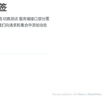
验签
域名切换测试 服务端接口部分需
时，它允许我们向请求和集合中添加动态
Proudly published with
Ghost
&
GhostChina